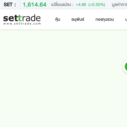
1,614.64
SET
เปลี่ยนแปลง :
+4.86
(+0.30%)
มูลค่ากา
หุ้น
อนุพันธ์
กองทุนรวม
บ
คำค้นหายอดนิยม
หลักทรัพย์ค้นหายอดนิยม