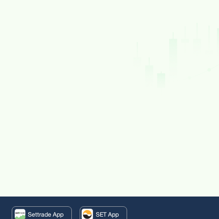
Settrade App
SET App