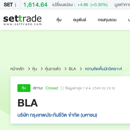
1,614.64
SET
เปลี่ยนแปลง :
+4.86
(+0.30%)
มูลค่ากา
หุ้น
อนุพันธ์
กองทุนรวม
บ
คำค้นหายอดนิยม
หลักทรัพย์ค้นหายอดนิยม
หน้าหลัก
หุ้น
หุ้นรายตัว
BLA
ความคิดเห็นนักวิเคราะห์
สถานะ
Closed
หุ้น
ข้อมูลล่าสุด 7 ส.ค. 2569 01:19:32
BLA
บริษัท กรุงเทพประกันชีวิต จำกัด (มหาชน)