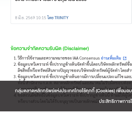
8 มิ.ย. 2569 10:15
โดย TRINITY
ข้อความจำกัดความรับผิด (Disclaimer)
วิธีการใช้งานและความหมายของ IAA Consensus
อ่านเพิ่มเติม
ข้อมูลบทวิเคราะห์ ซึ่งปรากฏข้างต้นจัดทำขึ้นโดยบริษัทหลักทรัพย์ซึ่
ลิขสิทธิ์หรือทรัพย์สินทางปัญญาของบริษัทหลักทรัพย์ผู้จัดทำ โดยสำน
ข้อมูลบทวิเคราะห์ ซึ่งปรากฏข้างต้นอาจมีการเปลี่ยนแปลง แก้ไข และ/
ทั้งนี้ สำนักงาน ก.ล.ต. ตลาดหลักทรัพย์ และสมาคมไม่รับผิดชอบต่อค
ลงทุนควรศึกษาข้อมูลและใช้ดุลยพินิจอย่างรอบคอบในการตัดสินใจล
กลุ่มตลาดหลักทรัพย์แห่งประเทศไทยใช้คุกกี้ (Cookies) เพื่อมอบ
ขอสงวนลิขสิทธิ์ในข้อมูลบทวิเคราะห์ ซึ่งปรากฏข้างต้นนี้ ห้ามมิให้
ประสิทธิภาพการใช
หรือบางส่วน โดยไม่ได้รับอนุญาตเป็นลายลักษณ์อักษรจากสำนักงาน ก.