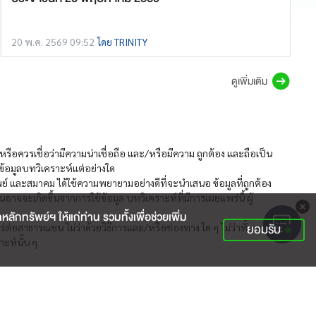
20 พ.ค. 2569 09:52
โดย TRINITY
ดูเพิ่มเติม
รือควรเชื่อว่ามีความน่าเชื่อถือ และ/หรือมีความ ถูกต้อง และถือเป็น
นข้อมูลบทวิเคราะห์แต่อย่างใด
พย์ และสมาคม ได้ใช้ความพยายามอย่างดีที่จะนำเสนอ ข้อมูลที่ถูกต้อง
จะเกิดขึ้นจากการใช้ข้อมูล บทวิเคราะห์ที่มีการเผยแพร่นี้ ผู้
กทรัพย์ฯ ให้แก่ท่าน รวมทั้งเพื่อช่วยเพิ่ม
ยอมรับ
่ต่อสาธารณชน ไม่ว่าด้วยวิธีการและ/หรือช่องทาง ใด ๆ ไม่ว่าทั้งหมด
ะห์นั้น ๆ