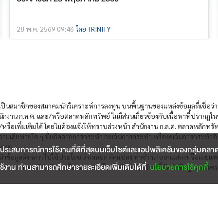
28 พ.ค. 2569 09:46
โดย TRINITY
งเป็นสมาชิกของสมาคมนักวิเคราะห์การลงทุน บนพื้นฐานของแหล่งข้อมูลที่เชื่อว่าห
ักงาน ก.ล.ต. และ/หรือตลาดหลักทรัพย์ ไม่มีส่วนเกี่ยวข้องกับเนื้อหาที่ปรากฏใ
หรือเพิ่มเติมได้ โดยไม่ต้องแจ้งให้ทราบล่วงหน้า สำนักงาน ก.ล.ต. ตลาดหลักทรั
วามเสียหายใด ๆ ซึ่งเกิดจากการกระทำ ละเว้นการกระทำ หรืองดเว้นการกระทำอันอาจ
งทุน
ประสบการณ์การใช้งานที่ดีที่สุดบนเว็บไซต์และแอปพลิเคชันของกลุ่มตลาดหลั
ผู้ใดนำข้อมูลดังกล่าวไปใช้ประโยชน์ คัดลอก ดัดแปลง ทำซ้ำ นำออกแสดงหรือเผยแพร
้งาน ท่านสามารถศึกษารายละเอียดเพิ่มเติมได้ที่
นโยบายการใช้คุกกี้
ล.ต. ตลาดหลักทรัพย์ หรือสมาคม หรือบริษัทหลักทรัพย์ที่จัดทำข้อมูลบทวิเครา