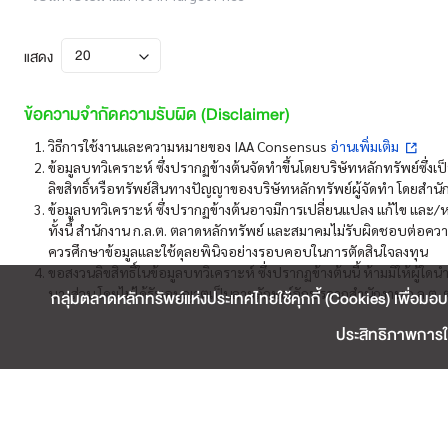
20
แสดง
ข้อความจำกัดความรับผิด (Disclaimer)
วิธีการใช้งานและความหมายของ IAA Consensus
อ่านเพิ่มเติม
ข้อมูลบทวิเคราะห์ ซึ่งปรากฏข้างต้นจัดทำขึ้นโดยบริษัทหลักทรัพย์ซึ่งเ
ลิขสิทธิ์หรือทรัพย์สินทางปัญญาของบริษัทหลักทรัพย์ผู้จัดทำ โดยสำนัก
ข้อมูลบทวิเคราะห์ ซึ่งปรากฏข้างต้นอาจมีการเปลี่ยนแปลง แก้ไข และ/หร
ทั้งนี้ สำนักงาน ก.ล.ต. ตลาดหลักทรัพย์ และสมาคมไม่รับผิดชอบต่อควา
ควรศึกษาข้อมูลและใช้ดุลยพินิจอย่างรอบคอบในการตัดสินใจลงทุน
ขอสงวนลิขสิทธิ์ในข้อมูลบทวิเคราะห์ ซึ่งปรากฏข้างต้นนี้ ห้ามมิให้ผู
บางส่วน โดยไม่ได้รับอนุญาตเป็นลายลักษณ์อักษรจากสำนักงาน ก.ล.ต. ต
กลุ่มตลาดหลักทรัพย์แห่งประเทศไทยใช้คุกกี้ (Cookies) เพื่อมอบ
ประสิทธิภาพการใช