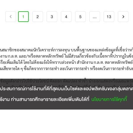
1
2
3
4
5
…
13
ป็นสมาชิกของสมาคมนักวิเคราะห์การลงทุน บนพื้นฐานของแหล่งข้อมูลที่เชื่อว่าหรื
งาน ก.ล.ต. และ/หรือตลาดหลักทรัพย์ ไม่มีส่วนเกี่ยวข้องกับเนื้อหาที่ปรากฏในข
ือเพิ่มเติมได้ โดยไม่ต้องแจ้งให้ทราบล่วงหน้า สำนักงาน ก.ล.ต. ตลาดหลักทรัพย
มเสียหายใด ๆ ซึ่งเกิดจากการกระทำ ละเว้นการกระทำ หรืองดเว้นการกระทำอันอาจจ
้ใดนำข้อมูลดังกล่าวไปใช้ประโยชน์ คัดลอก ดัดแปลง ทำซ้ำ นำออกแสดงหรือเผยแพร่
ลาดหลักทรัพย์ หรือสมาคม หรือบริษัทหลักทรัพย์ที่จัดทำข้อมูลบทวิเคราะห์นั้
ประสบการณ์การใช้งานที่ดีที่สุดบนเว็บไซต์และแอปพลิเคชันของกลุ่มตลาดหลั
้งาน ท่านสามารถศึกษารายละเอียดเพิ่มเติมได้ที่
นโยบายการใช้คุกกี้
ADVERTISEMENT