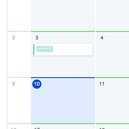
2
3
4
BPPM27X
9
10
11