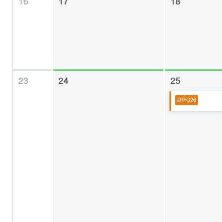
16
17
18
23
24
25
JRFQ26