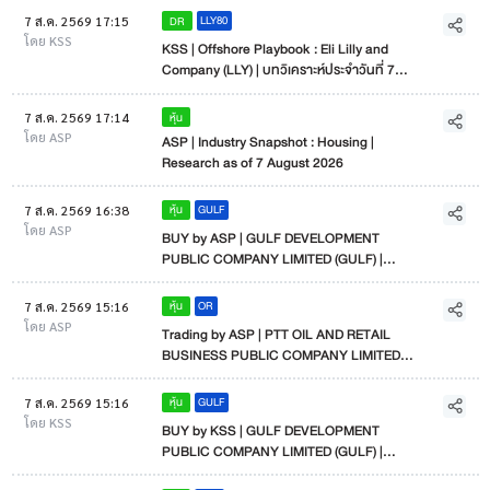
LLY80
DR
7 ส.ค. 2569 17:15
โดย KSS
KSS | Offshore Playbook : Eli Lilly and
Company (LLY) | บทวิเคราะห์ประจำวันที่ 7
สิงหาคม 2569
หุ้น
7 ส.ค. 2569 17:14
โดย ASP
ASP | Industry Snapshot : Housing |
Research as of 7 August 2026
GULF
หุ้น
7 ส.ค. 2569 16:38
โดย ASP
BUY by ASP | GULF DEVELOPMENT
PUBLIC COMPANY LIMITED (GULF) |
Research as of 7 August 2026
OR
หุ้น
7 ส.ค. 2569 15:16
โดย ASP
Trading by ASP | PTT OIL AND RETAIL
BUSINESS PUBLIC COMPANY LIMITED
(OR) | Research as of 7 August 2026
GULF
หุ้น
7 ส.ค. 2569 15:16
โดย KSS
BUY by KSS | GULF DEVELOPMENT
PUBLIC COMPANY LIMITED (GULF) |
Research as of 7 August 2026