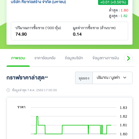
บริษัท ฑีฆาก่อสร้าง จำกัด (มหาชน)
+0.01 (+0.56%)
ต่ำสุด :
1.80
สูงสุด :
1.82
ปริมาณการซื้อขาย
('000 หุ้น)
มูลค่าการซื้อขาย
(ล้านบาท)
74.90
0.14
ภาพรวม
ราคาย้อนหลัง
ข้อมูลบริษัท
ข้อมูลทางการเงิน
สิทธิป
กราฟราคาล่าสุด
ปริมาณ / มูลค่า
**
มุมมอง
ข้อมูลล่าสุด 7 ส.ค. 2569 17:00:00
ราคา
1.83
1.77
1.78
1.84
1.82
L
1.81
1.79
1.80