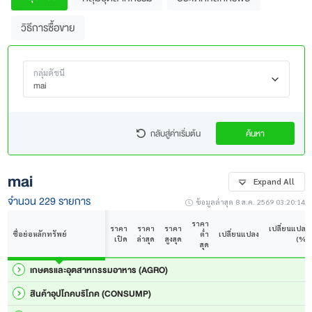
วิธีการซื้อขาย
กลุ่มดัชนี
mai
กลับสู่ค่าเริ่มต้น
ค้นหา
mai
Expand All
จำนวน 229 รายการ
ข้อมูลล่าสุด 8 ส.ค. 2569 03:20:14
ราคา
ราคา
ราคา
ราคา
เปลี่ยนแปลง
ชื่อย่อหลักทรัพย์
ต่ำ
เปลี่ยนแปลง
เปิด
ล่าสุด
สูงสุด
(%)
สุด
เกษตรและอุตสาหกรรมอาหาร (AGRO)
สินค้าอุปโภคบริโภค (CONSUMP)