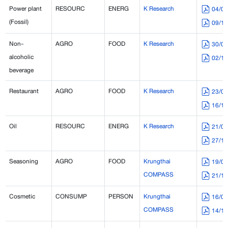
Power plant
RESOURC
ENERG
K Research
04/0
(Fossil)
09/1
Non-
AGRO
FOOD
K Research
30/0
alcoholic
02/1
beverage
Restaurant
AGRO
FOOD
K Research
23/0
16/1
Oil
RESOURC
ENERG
K Research
21/0
27/1
Seasoning
AGRO
FOOD
Krungthai
19/0
COMPASS
21/1
Cosmetic
CONSUMP
PERSON
Krungthai
16/0
COMPASS
14/1