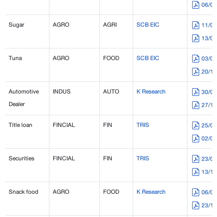
06/0
Sugar
AGRO
AGRI
SCB EIC
11/0
13/0
Tuna
AGRO
FOOD
SCB EIC
03/0
20/1
Automotive
INDUS
AUTO
K Research
30/0
Dealer
27/1
Title loan
FINCIAL
FIN
TRIS
25/0
02/0
Securities
FINCIAL
FIN
TRIS
23/0
13/1
Snack food
AGRO
FOOD
K Research
06/0
23/1