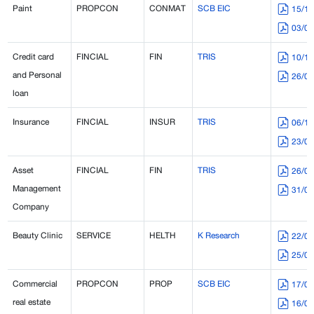
Paint
PROPCON
CONMAT
SCB EIC
15/1
03/0
Credit card
FINCIAL
FIN
TRIS
10/1
and Personal
26/0
loan
Insurance
FINCIAL
INSUR
TRIS
06/1
23/0
Asset
FINCIAL
FIN
TRIS
26/0
Management
31/0
Company
Beauty Clinic
SERVICE
HELTH
K Research
22/0
25/0
Commercial
PROPCON
PROP
SCB EIC
17/0
real estate
16/0