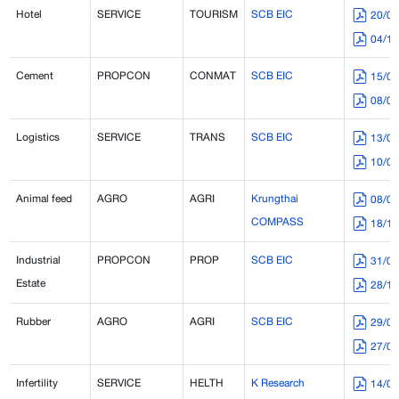
Hotel
SERVICE
TOURISM
SCB EIC
20/0
04/1
Cement
PROPCON
CONMAT
SCB EIC
15/0
08/0
Logistics
SERVICE
TRANS
SCB EIC
13/0
10/0
Animal feed
AGRO
AGRI
Krungthai
08/0
COMPASS
18/1
Industrial
PROPCON
PROP
SCB EIC
31/0
Estate
28/1
Rubber
AGRO
AGRI
SCB EIC
29/0
27/0
Infertility
SERVICE
HELTH
K Research
14/0