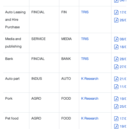
04/1
Auto Leasing
FINCIAL
FIN
TRIS
17/0
and Hire
26/0
Purchase
Media and
SERVICE
MEDIA
TRIS
08/0
publishing
18/0
Bank
FINCIAL
BANK
TRIS
28/0
27/0
Auto part
INDUS
AUTO
K Research
21/0
11/0
Pork
AGRO
FOOD
K Research
19/0
25/0
Pet food
AGRO
FOOD
K Research
17/0
19/0