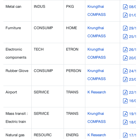
Metal can
INDUS
PKG
Krungthai
08/0
COMPASS
01/0
Furniture
CONSUMP
HOME
Krungthai
29/1
COMPASS
25/1
Electronic
TECH
ETRON
Krungthai
26/1
components
COMPASS
20/0
Rubber Glove
CONSUMP
PERSON
Krungthai
24/1
COMPASS
23/0
Airport
SERVICE
TRANS
K Research
22/1
16/0
Mass transit :
SERVICE
TRANS
Krungthai
19/1
Electric train
COMPASS
18/0
Natural gas
RESOURC
ENERG
K Research
17/1