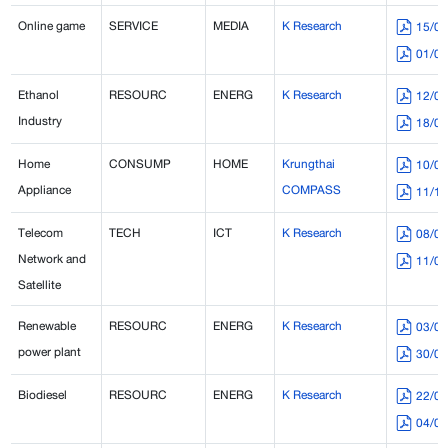
Online game
SERVICE
MEDIA
K Research
15/0
01/0
Ethanol
RESOURC
ENERG
K Research
12/0
Industry
18/0
Home
CONSUMP
HOME
Krungthai
10/0
Appliance
COMPASS
11/1
Telecom
TECH
ICT
K Research
08/0
Network and
11/0
Satellite
Renewable
RESOURC
ENERG
K Research
03/0
power plant
30/0
Biodiesel
RESOURC
ENERG
K Research
22/0
04/0