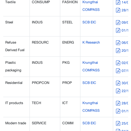
Textile
CONSUMP
FASHION
Krungthai
14/0
COMPASS
28/1
Steel
INDUS
STEEL
SCB EIC
09/0
01/1
Refuse
RESOURC
ENERG
K Research
06/0
Derived Fuel
20/1
Plastic
INDUS
PKG
Krungthai
02/0
packaging
COMPASS
07/1
Residential
PROPCON
PROP
SCB EIC
30/0
22/1
IT products
TECH
ICT
Krungthai
28/0
COMPASS
01/1
Modern trade
SERVICE
COMM
SCB EIC
25/0