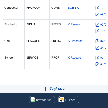
Contractor
PROPCON
CONS
SCB EIC
10/0
09/0
Bioplastic
INDUS
PETRO
K Research
07/0
19/0
Coal
RESOURC
ENERG
K Research
04/0
24/0
School
SERVICE
PROF
K Research
27/0
04/0
กลับสู่ด้านบน
Settrade App
SET App