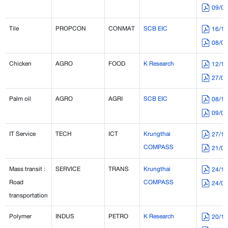
09/0
Tile
PROPCON
CONMAT
SCB EIC
16/1
08/0
Chicken
AGRO
FOOD
K Research
12/1
27/0
Palm oil
AGRO
AGRI
SCB EIC
08/1
09/0
IT Service
TECH
ICT
Krungthai
27/1
COMPASS
21/0
Mass transit :
SERVICE
TRANS
Krungthai
24/1
Road
COMPASS
24/0
transportation
Polymer
INDUS
PETRO
K Research
20/1