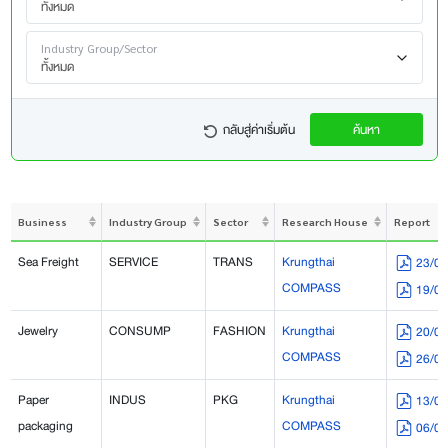
ทั้งหมด
Industry Group/Sector
ทั้งหมด
กลับสู่ค่าเริ่มต้น
ค้นหา
Business
Industry Group
Sector
Research House
Report
Sea Freight
SERVICE
TRANS
Krungthai
23/0
COMPASS
19/0
Jewelry
CONSUMP
FASHION
Krungthai
20/0
COMPASS
26/0
Paper
INDUS
PKG
Krungthai
13/0
packaging
COMPASS
06/0