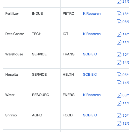
21/0
Fertilizer
INDUS
PETRO
K Research
18/1
08/0
Data Center
TECH
ICT
K Research
14/1
11/0
Warehouse
SERVICE
TRANS
SCB EIC
10/1
14/0
Hospital
SERVICE
HELTH
SCB EIC
05/1
14/0
Water
RESOURC
ENERG
K Research
03/1
11/0
Shrimp
AGRO
FOOD
SCB EIC
30/1
12/0