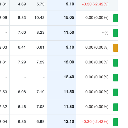
1.81
4.69
5.73
9.10
-0.30 (-2.42%)
2.09
8.33
10.42
15.05
0.00 (0.00%)
Buy
-
7.60
8.23
11.50
- (-)
Buy
2.03
6.41
6.81
9.10
0.00 (0.00%)
Hold
1.81
7.29
7.29
12.00
0.00 (0.00%)
Buy
-
-
-
12.40
0.00 (0.00%)
Buy
2.53
6.98
7.19
11.50
0.00 (0.00%)
Tradin
2.32
6.46
7.08
11.30
0.00 (0.00%)
Buy
2.04
6.35
6.98
12.10
-0.30 (-2.42%)
Buy