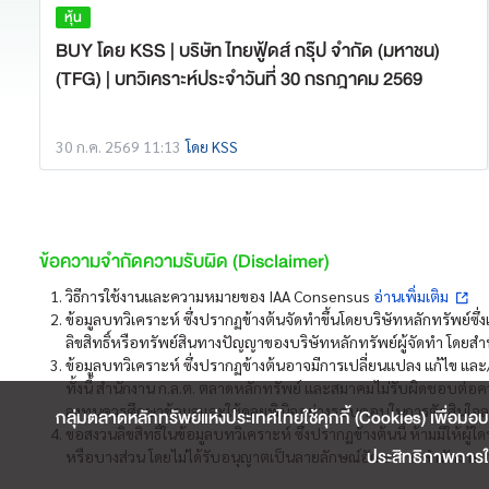
หุ้น
BUY โดย KSS | บริษัท ไทยฟู้ดส์ กรุ๊ป จำกัด (มหาชน)
(TFG) | บทวิเคราะห์ประจำวันที่ 30 กรกฎาคม 2569
30 ก.ค. 2569 11:13
โดย KSS
ข้อความจำกัดความรับผิด (Disclaimer)
วิธีการใช้งานและความหมายของ IAA Consensus
อ่านเพิ่มเติม
ข้อมูลบทวิเคราะห์ ซึ่งปรากฏข้างต้นจัดทำขึ้นโดยบริษัทหลักทรัพย์ซึ่
ลิขสิทธิ์หรือทรัพย์สินทางปัญญาของบริษัทหลักทรัพย์ผู้จัดทำ โดยสำน
ข้อมูลบทวิเคราะห์ ซึ่งปรากฏข้างต้นอาจมีการเปลี่ยนแปลง แก้ไข และ/
ทั้งนี้ สำนักงาน ก.ล.ต. ตลาดหลักทรัพย์ และสมาคมไม่รับผิดชอบต่อค
ลงทุนควรศึกษาข้อมูลและใช้ดุลยพินิจอย่างรอบคอบในการตัดสินใจล
กลุ่มตลาดหลักทรัพย์แห่งประเทศไทยใช้คุกกี้ (Cookies) เพื่อมอบ
ขอสงวนลิขสิทธิ์ในข้อมูลบทวิเคราะห์ ซึ่งปรากฏข้างต้นนี้ ห้ามมิให้
ประสิทธิภาพการใช
หรือบางส่วน โดยไม่ได้รับอนุญาตเป็นลายลักษณ์อักษรจากสำนักงาน ก.