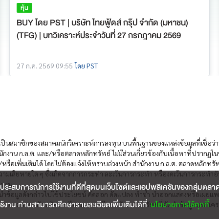
หุ้น
BUY โดย PST | บริษัท ไทยฟู้ดส์ กรุ๊ป จำกัด (มหาชน)
(TFG) | บทวิเคราะห์ประจำวันที่ 27 กรกฎาคม 2569
27 ก.ค. 2569 09:55
โดย PST
งเป็นสมาชิกของสมาคมนักวิเคราะห์การลงทุน บนพื้นฐานของแหล่งข้อมูลที่เชื่อว่าห
ักงาน ก.ล.ต. และ/หรือตลาดหลักทรัพย์ ไม่มีส่วนเกี่ยวข้องกับเนื้อหาที่ปรากฏใ
หรือเพิ่มเติมได้ โดยไม่ต้องแจ้งให้ทราบล่วงหน้า สำนักงาน ก.ล.ต. ตลาดหลักทรั
วามเสียหายใด ๆ ซึ่งเกิดจากการกระทำ ละเว้นการกระทำ หรืองดเว้นการกระทำอันอาจ
งทุน
ประสบการณ์การใช้งานที่ดีที่สุดบนเว็บไซต์และแอปพลิเคชันของกลุ่มตลาดหลั
ผู้ใดนำข้อมูลดังกล่าวไปใช้ประโยชน์ คัดลอก ดัดแปลง ทำซ้ำ นำออกแสดงหรือเผยแพร
้งาน ท่านสามารถศึกษารายละเอียดเพิ่มเติมได้ที่
นโยบายการใช้คุกกี้
ล.ต. ตลาดหลักทรัพย์ หรือสมาคม หรือบริษัทหลักทรัพย์ที่จัดทำข้อมูลบทวิเครา