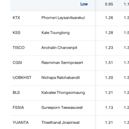
Low
0.95
1.
KTX
Phornsri Laysanitsarekul
1.26
1.
KSS
Kate Toungtong
1.28
1.
TISCO
Anchalin Charoenpit
1.23
1.
CGSI
Rasmiman Sermprasert
1.51
1.
UOBKHST
Nichapa Ratchabandit
1.20
1.
BLS
Kalvalee Thongsomaung
1.21
1.
FSSIA
Sureeporn Teewasuwet
1.13
1.
YUANTA
Theethanat Jirasiriwat
1.21
1.