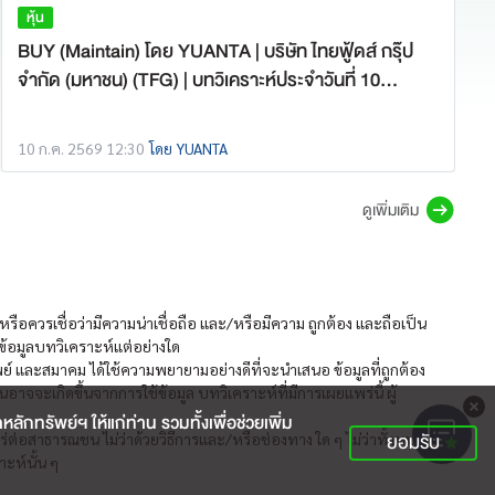
หุ้น
BUY (Maintain) โดย YUANTA | บริษัท ไทยฟู้ดส์ กรุ๊ป
จำกัด (มหาชน) (TFG) | บทวิเคราะห์ประจำวันที่ 10
กรกฎาคม 2569
10 ก.ค. 2569 12:30
โดย YUANTA
ดูเพิ่มเติม
รือควรเชื่อว่ามีความน่าเชื่อถือ และ/หรือมีความ ถูกต้อง และถือเป็น
นข้อมูลบทวิเคราะห์แต่อย่างใด
พย์ และสมาคม ได้ใช้ความพยายามอย่างดีที่จะนำเสนอ ข้อมูลที่ถูกต้อง
จะเกิดขึ้นจากการใช้ข้อมูล บทวิเคราะห์ที่มีการเผยแพร่นี้ ผู้
กทรัพย์ฯ ให้แก่ท่าน รวมทั้งเพื่อช่วยเพิ่ม
ยอมรับ
่ต่อสาธารณชน ไม่ว่าด้วยวิธีการและ/หรือช่องทาง ใด ๆ ไม่ว่าทั้งหมด
ะห์นั้น ๆ