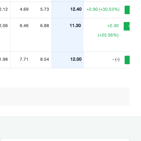
2.12
4.69
5.73
12.40
+2.90 (+30.53%)
Buy
2.06
6.46
6.88
11.30
+2.30
Outper
(+25.56%)
1.98
7.71
8.54
12.00
- (-)
Buy