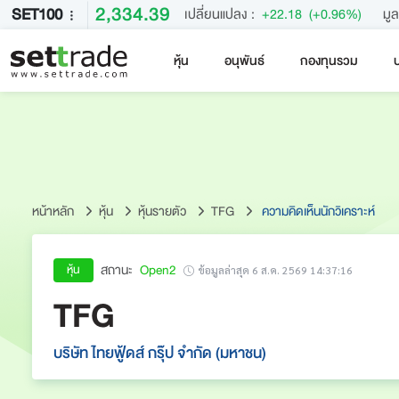
2,334.39
SET100
เปลี่ยนแปลง :
+22.18
(+0.96%)
มูล
หุ้น
อนุพันธ์
กองทุนรวม
บ
คำค้นหายอดนิยม
หลักทรัพย์ค้นหายอดนิยม
หน้าหลัก
หุ้น
หุ้นรายตัว
TFG
ความคิดเห็นนักวิเคราะห์
สถานะ
Open2
หุ้น
ข้อมูลล่าสุด 6 ส.ค. 2569 14:37:16
TFG
บริษัท ไทยฟู้ดส์ กรุ๊ป จำกัด (มหาชน)