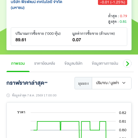
บริษัท พีรพัฒน์ เทคโนโลยี จำกัด
-0.01 (-1.25%)
(มหาชน)
ต่ำสุด :
0.79
สูงสุด :
0.81
ปริมาณการซื้อขาย
('000 หุ้น)
มูลค่าการซื้อขาย
(ล้านบาท)
89.61
0.07
ภาพรวม
ราคาย้อนหลัง
ข้อมูลบริษัท
ข้อมูลทางการเงิน
สิทธิป
กราฟราคาล่าสุด
ปริมาณ / มูลค่า
**
มุมมอง
ข้อมูลล่าสุด 7 ส.ค. 2569 17:00:00
ราคา
0.82
0.76
0.77
0.83
0.81
L
0.80
0.78