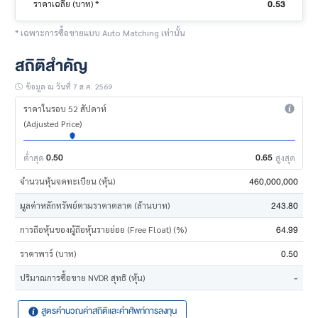
0.53
ราคาเฉลี่ย (บาท) *
* เฉพาะการซื้อขายแบบ Auto Matching เท่านั้น
สถิติสำคัญ
ข้อมูล ณ วันที่ 7 ส.ค. 2569
ราคาในรอบ 52 สัปดาห์
(Adjusted Price)
0.50
0.65
ต่ำสุด
สูงสุด
460,000,000
จำนวนหุ้นจดทะเบียน (หุ้น)
243.80
มูลค่าหลักทรัพย์ตามราคาตลาด (ล้านบาท)
64.99
การถือหุ้นของผู้ถือหุ้นรายย่อย (Free Float) (%)
0.50
ราคาพาร์ (บาท)
-
ปริมาณการซื้อขาย NVDR สุทธิ (หุ้น)
สูตรคำนวณค่าสถิติและคำศัพท์การลงทุน