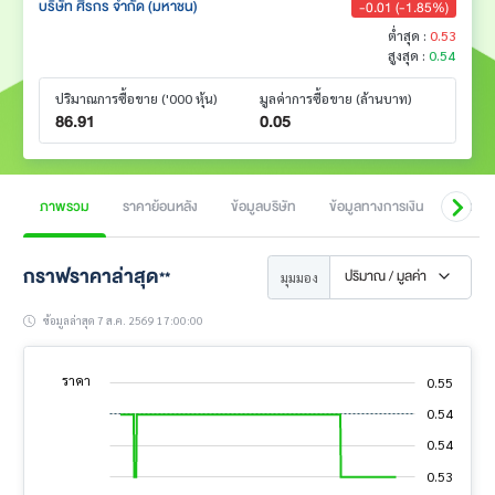
บริษัท ศิรกร จำกัด (มหาชน)
-0.01 (-1.85%)
ต่ำสุด :
0.53
สูงสุด :
0.54
ปริมาณการซื้อขาย
('000 หุ้น)
มูลค่าการซื้อขาย
(ล้านบาท)
86.91
0.05
ภาพรวม
ราคาย้อนหลัง
ข้อมูลบริษัท
ข้อมูลทางการเงิน
สิทธิป
กราฟราคาล่าสุด
ปริมาณ / มูลค่า
**
มุมมอง
ข้อมูลล่าสุด 7 ส.ค. 2569 17:00:00
ราคา
0.55
0.52
0.52
0.55
0.54
L
0.54
0.53
0.53