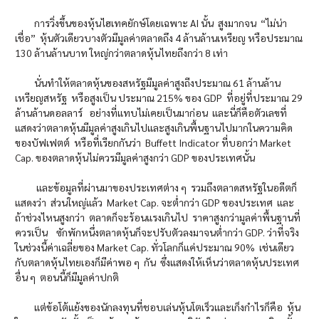
การวิ่งขึ้นของหุ้นไฮเทคยักษ์โดยเฉพาะ AI นั้น สูงมากจน “ไม่น่า
เชื่อ” หุ้นตัวเดียวบางตัวมีมูลค่าตลาดถึง 4 ล้านล้านเหรียญ หรือประมาณ
130 ล้านล้านบาท ใหญ่กว่าตลาดหุ้นไทยถึงกว่า 8 เท่า
นั่นทำให้ตลาดหุ้นของสหรัฐมีมูลค่าสูงถีงประมาณ 61 ล้านล้าน
เหรียญสหรัฐ หรือสูงเป็น ประมาณ 215% ของ GDP ที่อยู่ที่ประมาณ 29
ล้านล้านดอลลาร์ อย่างที่แทบไม่เคยเป็นมาก่อน และนี่ก็คือตัวเลขที่
แสดงว่าตลาดหุ้นมีมูลค่าสูงเกินไปและสูงเกินพื้นฐานไปมากในความคิด
ของบัฟเฟตต์ หรือที่เรียกกันว่า Buffett Indicator ที่บอกว่า Market
Cap. ของตลาดหุ้นไม่ควรมีมูลค่าสูงกว่า GDP ของประเทศนั้น
และข้อมูลที่ผ่านมาของประเทศต่าง ๆ รวมถึงตลาดสหรัฐในอดีตก็
แสดงว่า ส่วนใหญ่แล้ว Market Cap. จะต่ำกว่า GDP ของประเทศ และ
ถ้าช่วงไหนสูงกว่า ตลาดก็จะร้อนแรงเกินไป ราคาสูงกว่ามูลค่าพื้นฐานที่
ควรเป็น ซักพักหนึ่งตลาดหุ้นก็จะปรับตัวลงมาจนต่ำกว่า GDP. ว่าที่จริง
ในช่วงนี้ค่าเฉลี่ยของ Market Cap. ทั่วโลกก็แค่ประมาณ 90% เช่นเดียว
กับตลาดหุ้นไทยเองก็มีค่าพอ ๆ กัน ซึ่งแสดงให้เห็นว่าตลาดหุ้นประเทศ
อื่น ๆ ตอนนี้ก็มีมูลค่าปกติ
แต่ข้อโต้แย้งของนักลงทุนที่ชอบเล่นหุ้นโตเร็วและเก็งกำไรก็คือ หุ้น