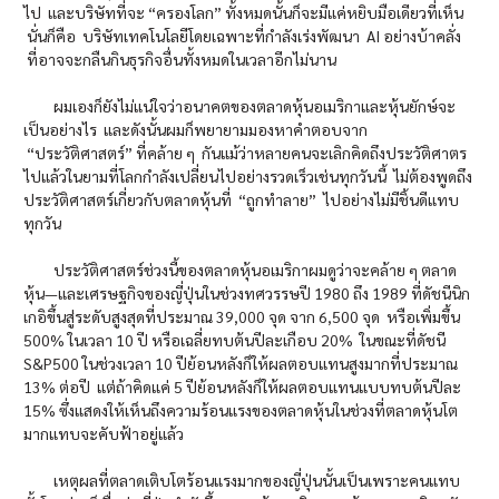
ไป และบริษัทที่จะ “ครองโลก” ทั้งหมดนั้นก็จะมีแค่หยิบมือเดียวที่เห็น
นั่นก็คือ บริษัทเทคโนโลยีโดยเฉพาะที่กำลังเร่งพัฒนา AI อย่างบ้าคลั่ง
ที่อาจจะกลืนกินธุรกิจอื่นทั้งหมดในเวลาอีกไม่นาน
ผมเองก็ยังไม่แน่ใจว่าอนาคตของตลาดหุ้นอเมริกาและหุ้นยักษ์จะ
เป็นอย่างไร และดังนั้นผมก็พยายามมองหาคำตอบจาก
“ประวัติศาสตร์” ที่คล้าย ๆ กันแม้ว่าหลายคนจะเลิกคิดถึงประวัติศาตร
ไปแล้วในยามที่โลกกำลังเปลี่ยนไปอย่างรวดเร็วเช่นทุกวันนี้ ไม่ต้องพูดถึง
ประวัติศาสตร์เกี่ยวกับตลาดหุ้นที่ “ถูกทำลาย” ไปอย่างไม่มีชิ้นดีแทบ
ทุกวัน
ประวัติศาสตร์ช่วงนี้ของตลาดหุ้นอเมริกาผมดูว่าจะคล้าย ๆ ตลาด
หุ้น—และเศรษฐกิจของญี่ปุ่นในช่วงทศวรรษปี 1980 ถึง 1989 ที่ดัชนีนิก
เกอิขึ้นสู่ระดับสูงสุดที่ประมาณ 39,000 จุด จาก 6,500 จุด หรือเพิ่มขึ้น
500% ในเวลา 10 ปี หรือเฉลี่ยทบต้นปีละเกือบ 20% ในขณะที่ดัชนี
S&P500 ในช่วงเวลา 10 ปีย้อนหลังก็ให้ผลตอบแทนสูงมากที่ประมาณ
13% ต่อปี แต่ถ้าคิดแค่ 5 ปีย้อนหลังก็ให้ผลตอบแทนแบบทบต้นปีละ
15% ซึ่งแสดงให้เห็นถึงความร้อนแรงของตลาดหุ้นในช่วงที่ตลาดหุ้นโต
มากแทบจะคับฟ้าอยู่แล้ว
เหตุผลที่ตลาดเติบโตร้อนแรงมากของญี่ปุ่นนั้นเป็นเพราะคนแทบ