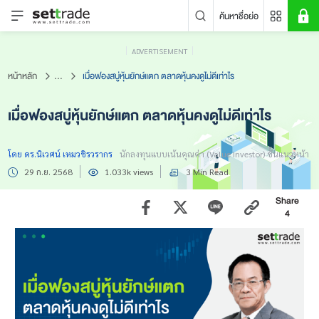
ค้นหาชื่อย่อ
ADVERTISEMENT
คำค้นหายอดนิยม
หน้าหลัก
...
เมื่อฟองสบู่หุ้นยักษ์แตก ตลาดหุ้นคงดูไม่ดีเท่าไร
หลักทรัพย์ค้นหายอดนิยม
เมื่อฟองสบู่หุ้นยักษ์แตก ตลาดหุ้นคงดูไม่ดีเท่าไร
ข่าวล่าสุด
โดย ดร.นิเวศน์ เหมวชิรวรากร
นักลงทุนแบบเน้นคุณค่า (Value Investor) ชั้นแนวหน้า
29 ก.ย. 2568
1.033k views
3 Min Read
Share
4
ไม่พบข่าวล่าสุด