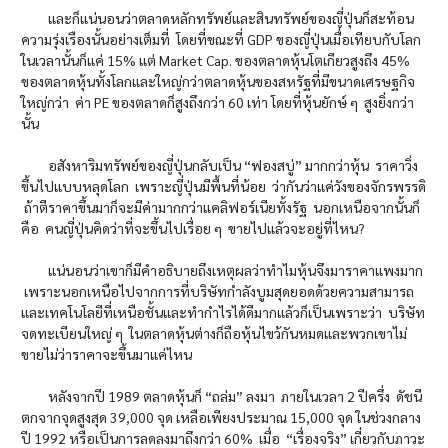
และก็แน่นอนว่าตลาดหลักทรัพย์และสินทรัพย์ของญี่ปุ่นก็สะท้อน
ความรุ่งเรืองนั้นอย่างเต็มที่ โดยที่ขณะที่ GDP ของญี่ปุ่นเมื่อเทียบกับโลก
ในเวลานั้นก็แค่ 15% แต่ Market Cap. ของตลาดหุ้นโตเกียวสูงถึง 45%
ของตลาดหุ้นทั้งโลกและใหญ่กว่าตลาดหุ้นของสหรัฐที่มีขนาดเศรษฐกิจ
ใหญ่กว่า ค่า PE ของตลาดก็สูงถึงกว่า 60 เท่า โดยที่หุ้นยักษ์ ๆ สูงยิ่งกว่า
นั้น
อสังหาริมทรัพย์ของญี่ปุ่นกลับเป็น “ฟองสบู่” มากกว่าหุ้น ราคาวิ่ง
ขึ้นไปแบบหลุดโลก เพราะญี่ปุ่นมีพื้นที่น้อย ว่ากันว่าแค่วังของจักรพรรดิ
ถ้าตีราคาขึ้นมาก็จะมีค่ามากกว่าแคลิฟอร์เนียทั้งรัฐ นอกเหนือจากนั้นก็
คือ คนญี่ปุ่นคิดว่าที่จะขึ้นไปเรื่อย ๆ ขายไปแล้วจะอยู่ที่ไหน?
แน่นอนว่าเขาก็มีคำอธิบายถึงเหตุผลว่าทำไมหุ้นจึงมาราคาแพงมาก
เพราะนอกเหนือไปจากการที่บริษัทกำลังบูมสุดยอดด้วยความสามารถ
และเทคโนโลยีที่เหนือชั้นและทำกำไรได้ดีมากแล้วก็เป็นเพราะว่า บริษัท
จดทะเบียนใหญ่ ๆ ในตลาดหุ้นต่างก็ถือหุ้นไขว้กันหมดและพวกเขาไม่
ขายไม่ว่าราคาจะขึ้นมาแค่ไหน
หลังจากปี 1989 ตลาดหุ้นก็ “ถล่ม” ลงมา ภายในเวลา 2 ปีครึ่ง ดัชนี
ตกจากจุดสูงสุด 39,000 จุด เหลือเพียงประมาณ 15,000 จุด ในช่วงกลาง
ปี 1992 หรือเป็นการลดลงมาถึงกว่า 60% เมื่อ “เรื่องจริง” เกี่ยวกับภาวะ