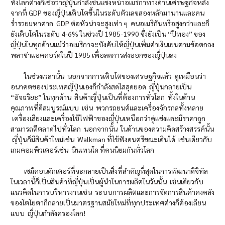
ทั้งโลกต่างก็เชื่อว่าญี่ปุ่นกำลังขึ้นแซงหน้าอเมริกาทางด้านเศรษฐกิจหลัง
จากที่ GDP ของญี่ปุ่นเติบโตขึ้นในระดับตัวเลขสองหลักมานานและคน
ร่ำรวยมหาศาล GDP ต่อหัวน่าจะสูงเท่า ๆ คนอเมริกันหรือสูงกว่าและก็
ยังเติบโตในระดับ 4-6% ในช่วงปี 1985-1990 ซึ่งยังเป็น “ปีทอง” ของ
ญี่ปุ่นในทุกด้านแม้ว่าอเมริกาจะบังคับให้ญี่ปุ่นเพิ่มค่าเงินเยนตามข้อตกลง
พลาซ่าแอคคอร์ดในปี 1985 เพื่อลดการส่งออกของญี่ปุ่นลง
ในช่วงเวลานั้น นอกจากการเติบโตของเศรษฐกิจแล้ว ดูเหมือนว่า
อนาคตของประเทศญี่ปุ่นเองก็กำลังสดใสสุดยอด ญี่ปุ่นกลายเป็น
“อัจฉริยะ” ในทุกด้าน สินค้าญี่ปุ่นเป็นที่ต้องการทั่วโลก ทั้งในด้าน
คุณภาพที่ดีสมบูรณ์แบบ เช่น พวกรถยนต์และเครื่องจักรกลทั้งหลาย
เครื่องเสียงและเครื่องใช้ไฟฟ้าของญี่ปุ่นเหนือกว่าคู่แข่งและมีราคาถูก
สามารถตีตลาดไปทั่วโลก นอกจากนั้น ในด้านของความคิดสร้างสรรค์นั้น
ญี่ปุ่นก็มีสินค้าใหม่เช่น Walkman ที่ใช้ฟังดนตรีขณะเดินได้ เช่นเดียวกับ
เกมคอมพิวเตอร์เช่น นินเทนโด ที่คนนิยมกันทั่วโลก
เซมิคอนดักเตอร์ที่จะกลายเป็นสิ่งที่สำคัญที่สุดในการพัฒนาดิจิทัล
ในเวลานี้ก็เป็นสินค้าที่ญี่ปุ่นเป็นผู้นำในการผลิตในวันนั้น เช่นเดียวกับ
แนวคิดในการบริหารงานเช่น ระบบการผลิตและการจัดการสินค้าคงคลัง
ของโตโยตาก็กลายเป็นมาตรฐานสมัยใหม่ที่ทุกประเทศต่างก็ต้องเลียน
แบบ ญี่ปุ่นกำลังครองโลก!