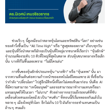
ช่วงเร็ว ๆ นี้ดูเหมือนว่าตลาดหุ้นโลกและทรัพย์สิน “โลก” อย่างเช่น
ทองคำวิ่งขึ้นเป็น “All Time High” หรือ “สูงสุดตลอดกาล” เกือบทุกวัน
และหุ้นที่วิ่งนำตลาดก็มักจะเป็นหุ้นที่ใหญ่มากขนาดที่เรียกว่า “หุ้นยักษ์”
จำนวนเพียงระดับ 10 ตัวที่ใหญ่ที่สุดในตลาด ส่วนหุ้นขนาดกลางหรือเล็ก
นั้น บางทีก็ไม่ขึ้นเลยเพราะ “ไม่มีใครเล่น”
การขึ้นของหุ้นยักษ์ประเภทหุ้น “นางฟ้า” หรือ “หุ้นเทพ” นั้น มา
จากความตื่นเต้นต่อความก้าวหน้าของเทคโนโลยีโดยเฉพาะ AI ที่เชื่อกัน
ว่ากำลัง “เปลี่ยนโลก” ไปสู่อีกมิติหนึ่งที่โลกไม่เคยเห็นมาก่อน นั่นคือ AI
ที่มีความสามารถ “เหนือมนุษย์” และจะสามารถมาทำงานแทนหรือมา
แทนมนุษย์ได้ในเวลา “ไม่นาน” ตัวอย่างอาจจะรวมถึงรถยนต์ที่ขับ
เคลื่อนด้วยตนเองโดยมี AI เป็น “คนขับ” ที่ตอนนี้ก็เริ่มทดลองกันแล้วใน
หลาย ๆ เมืองใหญ่ทั่วโลก อีกไม่เกิน 10 ปี มันก็อาจจะทำแทนคนเป็น
ล้าน ๆ คนแล้ว