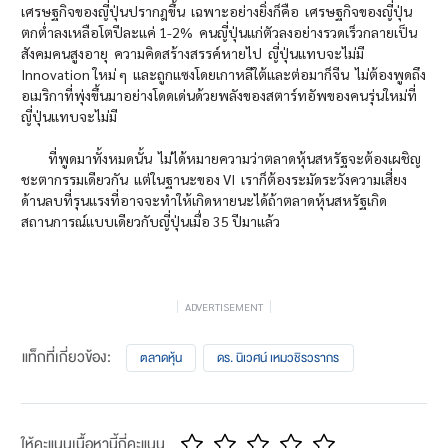
เศรษฐกิจของญี่ปุ่นปรากฎขึ้น เฉพาะอย่างยิ่งก็คือ เศรษฐกิจของญี่ปุ่น
ตกต่ำลงเหลือโตปีละแค่ 1-2% คนญี่ปุ่นแก่ตัวลงอย่างรวดเร็วกลายเป็น
สังคมคนสูงอายุ ความคิดสร้างสรรค์หายไป ญี่ปุ่นแทบจะไม่มี
Innovation ใหม่ ๆ และถูกแซงโดยเกาหลีใต้และต่อมาก็จีน ไม่ต้องพูดถึง
อเมริกาที่พุ่งขึ้นมาอย่างโดดเด่นด้วยพลังของสตาร์ทอัพของคนรุ่นใหม่ที่
ญี่ปุ่นแทบจะไม่มี
ที่พูดมาทั้งหมดนั้น ไม่ได้หมายความว่าตลาดหุ้นสหรัฐจะต้องเผชิญ
ชะตากรรมเดียวกัน แต่ในฐานะของ VI เราก็ต้องระมัดระวังความเสี่ยง
ด้านลบที่รุนแรงที่อาจจะทำให้เกิดหายนะได้ถ้าตลาดหุ้นสหรัฐเกิด
สถานการณ์แบบเดียวกับญี่ปุ่นเมื่อ 35 ปีมาแล้ว
ADVERTISEMENT
แท็กที่เกี่ยวข้อง:
ตลาดหุ้น
ดร. นิเวศน์ เหมวชิรวรากร
ให้คะแนนเนื้อหานี้กี่คะแนน