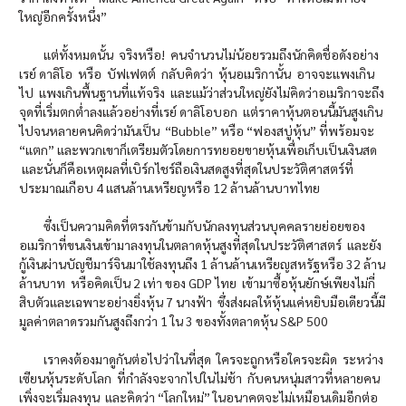
ใหญ่อีกครั้งหนึ่ง”
แต่ทั้งหมดนั้น จริงหรือ! คนจำนวนไม่น้อยรวมถึงนักคิดชื่อดังอย่าง
เรย์ ดาลิโอ หรือ บัฟเฟตต์ กลับคิดว่า หุ้นอเมริกานั้น อาจจะแพงเกิน
ไป แพงเกินพื้นฐานที่แท้จริง และแม้ว่าส่วนใหญ่ยังไม่คิดว่าอเมริกาจะถึง
จุดที่เริ่มตกต่ำลงแล้วอย่างที่เรย์ ดาลิโอบอก แต่ราคาหุ้นตอนนี้มันสูงเกิน
ไปจนหลายคนคิดว่ามันเป็น “Bubble” หรือ “ฟองสบู่หุ้น” ที่พร้อมจะ
“แตก” และพวกเขาก็เตรียมตัวโดยการทยอยขายหุ้นเพื่อเก็บเป็นเงินสด
และนั่นก็คือเหตุผลที่เบิร์กไชร์ถือเงินสดสูงที่สุดในประวัติศาสตร์ที่
ประมาณเกือบ 4 แสนล้านเหรียญหรือ 12 ล้านล้านบาทไทย
ซึ่งเป็นความคิดที่ตรงกันข้ามกับนักลงทุนส่วนบุคคลรายย่อยของ
อเมริกาที่ขนเงินเข้ามาลงทุนในตลาดหุ้นสูงที่สุดในประวัติศาสตร์ และยัง
กู้เงินผ่านบัญชีมาร์จินมาใช้ลงทุนถึง 1 ล้านล้านเหรียญสหรัฐหรือ 32 ล้าน
ล้านบาท หรือคิดเป็น 2 เท่า ของ GDP ไทย เข้ามาซื้อหุ้นยักษ์เพียงไม่กี่
สิบตัวและเฉพาะอย่างยิ่งหุ้น 7 นางฟ้า ซึ่งส่งผลให้หุ้นแค่หยิบมือเดียวนี้มี
มูลค่าตลาดรวมกันสูงถึงกว่า 1 ใน 3 ของทั้งตลาดหุ้น S&P 500
เราคงต้องมาดูกันต่อไปว่าในที่สุด ใครจะถูกหรือใครจะผิด ระหว่าง
เซียนหุ้นระดับโลก ที่กำลังจะจากไปในไม่ช้า กับคนหนุ่มสาวที่หลายคน
เพิ่งจะเริ่มลงทุน และคิดว่า “โลกใหม่” ในอนาคตจะไม่เหมือนเดิมอีกต่อ