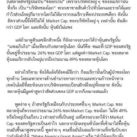
ในตลาดสหรัฐนั้นเป็น “ข้อยกเว้น” เพราะบริษัทใหญ่ ๆ ของอเมริกานั้น
ที่จริง เป็น “บริษัทของโลก” พวกเขาขายสินค้าไปทั่วโลกและรายได้และ
กำไรส่วนใหญ่ก็มาจากโลกไม่ได้มาจากอเมริกาเพียงประเทศเดียว ดังนั้น
อัตราส่วนนี้จึงใช้ไม่ได้ Market Cap. ของบริษัทใหญ่ ๆ เหล่านั้น ยังเล็ก
กว่า GDP โลก และดังนั้น หุ้นยังไม่แพง
แต่ถ้ามาดูตัวเลขอีกตัวหนึ่ง ก็ยังอาจจะบอกได้ว่าหุ้นสหรัฐนั้น
“แพงเกินไป” เมื่อเทียบกับตลาดหุ้นโลก นั่นก็คือ ขณะที่ GDP ของสหรัฐ
นั้นอยู่ที่ประมาณ 26% ของ GDP โลก แต่มูลค่า Market Cap. ของตลาด
หุ้นอเมริกากลับใหญ่มากถึงประมาณ 49% ของตลาดหุ้นโลก
อย่างไรก็ตาม ข้อโต้แย้งก็ยังคงมีอีกว่า ก็อเมริกานั้นเป็นผู้นำของโลก
ทุกด้าน โดยเฉพาะทางด้านอำนาจทางการรบและความก้าวหน้าทาง
เทคโนโลยีที่สะท้อนจากบริษัทจดทะเบียนยักษ์ใหญ่ทั้งหลาย ดังนั้น
ตลาดหุ้นมีมูลค่าสูงกว่าสัดส่วนของ GDP มากก็เหมาะสมแล้ว
พูดง่าย ๆ ถ้าสหรัฐก็เหมือนกับประเทศอื่น ๆ Market Cap. ของ
ตลาดหุ้นก็ควรจะประมาณ 26% ของ Market Cap. ของโลก ไม่ใช่ 49%
หรือใหญ่เป็นเกือบ 2 เท่าอย่างที่เป็นอยู่ แต่ใครจะบอกได้ว่า Market
Cap. ของสหรัฐควรเป็นเท่าไร นอกจากนักลงทุนทั่วโลกที่เข้ามาไล่ซื้อหุ้น
จนมันขึ้นมาสูงขนาดนี้ พูดง่าย ๆ คนเชื่อมั่นในอเมริกาตามที่ทรัมป์บอก
ว่ากำลังทำให้ “Make America Great Again” หรือ “ทำให้อเมริกายิ่ง