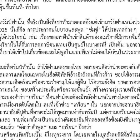
หุ้นขึ้นทันที- ทั่วโลก
มป์ทำนั้น ที่จริงเป็นสิ่งที่เขาทำมาตลอดตั้งแต่เข้ามารับตำแหน่งปร
25 นั่นก็คือ การประกาศนโยบายและพูด “ข่มขู่” ให้ประเทศต่าง ๆ ที่เ
ได้ประโยชน์ เช่น เรื่องของภาษีนำเข้าสินค้าของอเมริกาที่มีการเพิ่ม
ริกานั้นได้รับการลดภาษีจนแทบเป็นศูนย์ในบางกรณี เป็นต้น นอกจากนั
ที่เขาได้เข้าไปเกี่ยวข้องและได้พูดในแบบที่เราไม่ค่อยได้เห็นในประ
ทรัมป์ทำนั้น ถ้าใช้คำแสลงของไทย หลายคนคิดว่าน่าจะตรงกับคำว่
ควรและโดยเฉพาะในสื่อดิจิทัลที่อ้างอิงถึงคนที่ก้าวร้าว ชอบใช้อาร
างความเดือดร้อนหรือความรำคาญให้แก่ผู้อื่น ไร้ความยั้งคิด ขาดการ
ความสนใจ ชอบสร้างประเด็นหรือความขัดแย้ง สร้างความวุ่นวายหรือ
นิยามของคำว่า “เกรียน” ที่คนทำมักจะต้องมีพลังอำนาจในทางใดทางหนึ่
รเมืองระดับโลกนั้น คนที่เข้าข่าย “เกรียน” นั้น นอกจากประธานาธิบ
ธานาธิบดีปูตินที่อาจจะไม่ได้พูดมากเท่ากับทรัมป์ แต่ความเกรียนคงไ
รนเลย รายต่อมาก็คงเป็นคนอย่างคิมจองอึนที่ทดลองหรือซ้อมยิงขีปนาว
ผมแล้ว “ดังกว่าคำพูด” และ “เกรียน” ยิ่งกว่า
หรือคนที่เกรียนนั้น มีในทุกวงการ โดยเฉพาะในยุคสังคมดิจิทัลที่คนส