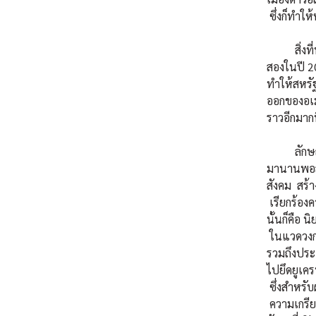
ซึ่งก็ทำให้
สิ่งที่ทรั
สองในปี 20
ทำให้สหรัฐ
ออกของอเม
ราวอีกมาก
ลักษณะที่
มานานพอสม
สังคม สร้
เรียกร้อง
นั้นก็คือ 
ในแวดวงกา
รวมถึงประ
ไปยึดยูเค
ซึ่งสำหรับ
ความเกรียน