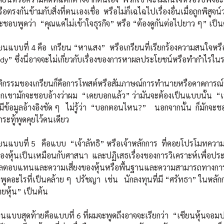
ือตรงกันข้ามกับสิ่งที่ตนเองเชื่อ หรือไม่ก็เฉไฉไปเรื่องอื่นเมื่อถูกพิสู
ะชอบพูดว่า “คุณแค่ไม่เข้าใจธุรกิจ” หรือ “ต้องดูกันต่อไปยาว ๆ” เป็น
ที่ 4 คือ เกรียน “หาแสง” หรือเกรียนที่เรียกร้องความสนใจหรื
” ซึ่งนี่อาจจะไม่เกี่ยวกับเรื่องของการหาผลประโยชน์หรือทำกำไรใน
องเกรียนก็คือการโพสต์หรือสัมภาษณ์การทำนายหรือคาดการณ์ที่ส
เขามักจะชอบอ้างว่าผม “เคยบอกแล้ว” ว่ามันจะต้องเป็นแบบนั้น “เห็
อมีข้อมูลอ้างอิงชัด ๆ ไม่รู้ว่า “บอกตอนไหน?” นอกจากนั้น ก็มักจะชอบพ
ระทู้พูดคุยไว้คนเดียว
ที่ 5 คือแบบ “เจ้าลัทธิ” หรือเจ้าหลักการ ที่คอยโปรโมทความ
่มองหุ้นเป็นเหมือนกับศาสนา และปฏิเสธเรื่องของการวิเคราะห์เพื่อประเ
ผลตอบแทนและความเสี่ยงของหุ้นหรือพื้นฐานและความสามารถทางการแ
พูดอะไรที่เป็นคล้าย ๆ ปรัชญา เช่น นักลงทุนที่มี “ศรัทธา” ในหล
ายหุ้น” เป็นต้น
สุดท้ายคือแบบที่ 6 ที่ผมจะพูดถึงอาจจะเรียกว่า “เซียนหุ้นจอมปลอ