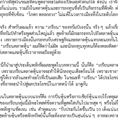
ิดกว้างที่สุดในขณะที่คนพูดอาจจะไม่ต้องเปิดเผยตัวตนก็ได้ ดังนั้น เราจึ
ก็แน่นอน รวมถึงในตลาดหุ้นและการลงทุนซึ่งก็เป็นกิจกรรมที่คึกคัก ต
ลยุทธที่ซับซ้อน “โกหก หลอกลวง” ไม่แพ้ในวงการเมืองทั้งในระดับโ
ง สำหรับผมแล้ว ความ “เกรียน” ของทรัมป์เองนั้น จริง ๆ แล้วเกี่ยว
ิ่งที่ทรัมป์ทำหรือพูดส่วนใหญ่แล้ว สุดท้ายก็มักจะกระทบไปถึงตลาดห
อง เพราะการเมืองนั้นกระทบกับเศรษฐกิจและตลาดหุ้นแทบจะแยกกันไม่
 “เกรียนตลาดหุ้น” ผมก็คิดว่าไม่ผิด และนักลงทุนทุกคนก็ต้องคอยติดต
ตลาดและหุ้นที่เราอาจจะถืออยู่ด้วย
ำมาสู่ประเด็นหลักที่ผมจะพูดในบทความนี้ นั่นก็คือ “เกรียนตลาดหุ้น
 เพราะเกรียนตลาดหุ้นอาจจะทำให้นักลงทุนเดือดร้อนได้ เพราะเขาอ
ขู่ให้เรากลัวและทำอะไรที่เป็นผลเสีย ในขณะที่ “เกรียน” ได้ประโยชน
ียงที่อาจจะนำไปสู่ผลประโยชน์ในภาคหน้าได้ มาดูกัน
ลาดหุ้นแบบแรกก็คือ การปั่นหุ้นหรือการเชียร์หุ้นแบบไร้เหตุผล
งเกรียนกลุ่มนี้มักจะโพสต์ข้อความที่ดูสดใสเกินไปมากสุด ๆ หรือไม่ก็ด
อหลักฐานชัดเจน เช่น คำพูดแบบ “รับประกันโตขึ้นเป็น 10 เด้งแน่นอ
ุดท้ายหุ้นหรือหลักทรัพย์นั้นก็จะต้องกลายเป็นศูนย์แน่ ๆ อาจจะเพรา