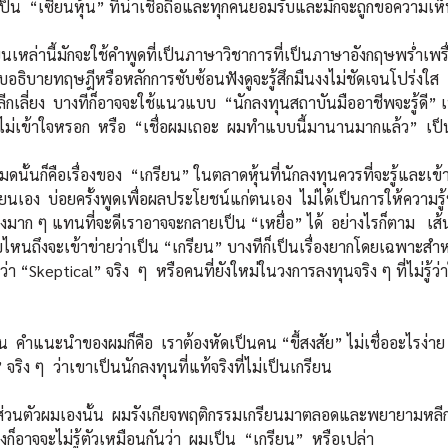
เป็น “เซียนหุ้น” ที่น่าเชื่อถือและทุกคนยอมรับและมักจะถูกขอความเ
่านี้มักจะใช้คำพูดที่เป็นภาษาวิชาการที่เป็นภาษาอังกฤษพร่ำเพรื่อ
ธิบายทฤษฎีหรือหลักการซับซ้อนฟังดูจะรู้สึกมืนงงไม่ชัดเจนโปร่งใส
กเลี่ยง บางทีก็อาจจะใช้แนวแบบ “นักลงทุนสถาบันมืออาชีพจะรู้ดี” เพ
ม่เข้าใจหรอก หรือ “เชื่อผมเถอะ ผมทำแบบนี้มานานมากแล้ว” เป็
นก็คือเรื่องของ “เกรียน” ในตลาดหุ้นที่นักลงทุนควรที่จะรู้และเข้าใจ
นเอง บ่อยครั้งพูดเพื่อผลประโยชน์แก่ตนเอง ไม่ได้เป็นการให้ความรู้
ังมาก ๆ แทนที่จะดีเราอาจจะกลายเป็น “เหยื่อ” ได้ อย่างไรก็ตาม เ
ไหนถึงจะเข้าข่ายว่าเป็น “เกรียน” บางทีก็เป็นเรื่องยากโดยเฉพาะสำหรั
กว่า “Skeptical” จริง ๆ หรือคนที่ยังใหม่ในวงการลงทุนจริง ๆ ที่ไม่รู้ว่
ำแนะนำของผมก็คือ เราต้องหัดเป็นคน “ขี้สงสัย” ไม่เชื่ออะไรง่าย แ
จริง ๆ ว่าเขาเป็นนักลงทุนที่แท้จริงที่ไม่เป็นเกรียน
ัวผมเองนั้น ผมรังเกียจพฤติกรรมเกรียนมาตลอดและพยายามหลีกเลี
องก็อาจจะไม่รู้ตัวเหมือนกันว่า ผมเป็น “เกรียน” หรือเปล่า