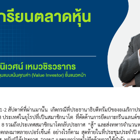
สัปดาห์ที่ผ่านมานั้น เกิดกรณีที่ประธานาธิบดีทรัมป์ของอเมริกาประ
 ประเทศในยุโรปที่เป็นสมาชิกนาโต ที่คัดค้านการยึดเกาะกรีนแลนด์ข
ง 8 รวมถึงประเทศสมาชิกนาโตกลับประกาศ “สู้” และส่งทหารจำนวนหนึ่
กาตกลงมาหลายเปอร์เซ็นต์ อย่างไรก็ตาม สุดท้ายในที่ประชุมประจำปี 
ส ทรัมป์ได้ประกาศ “ถอย” และบอกว่าจะไม่ยึดด้วยการใช้กำลัง และงดที