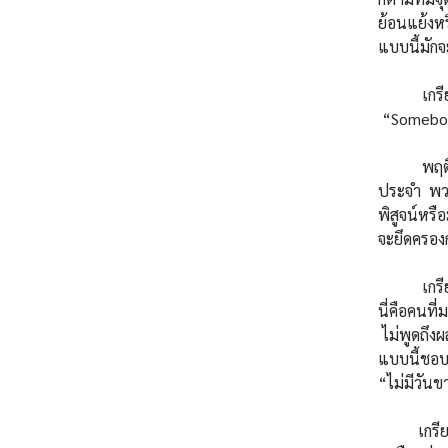
ย้อนแย้งหร
แบบนี้มักจ
เกรียนแบบ
“Somebody
พฤติกรรมข
ประจำ พวก
พิสูจน์หรื
จะยึดครองก
เกรียนแบบ
นี่คือคนที
ไม่พูดถึง
แบบนี้ชอบ
“ไม่มีวันข
เกรียนแบบ