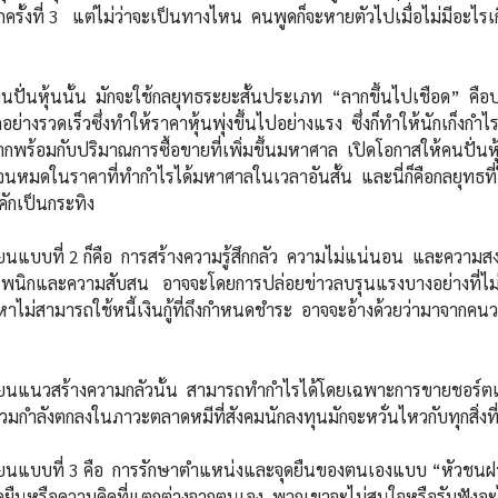
รั้งที่ 3 แต่ไม่ว่าจะเป็นทางไหน คนพูดก็จะหายตัวไปเมื่อไม่มีอะไรเกิดขึ
นหุ้นนั้น มักจะใช้กลยุทธระยะสั้นประเภท “ลากขึ้นไปเชือด” คือปล่
่างรวดเร็วซึ่งทำให้ราคาหุ้นพุ่งขึ้นไปอย่างแรง ซึ่งก็ทำให้นักเก็งกำไรอ
มากพร้อมกับปริมาณการซื้อขายที่เพิ่มขึ้นมหาศาล เปิดโอกาสให้คนปั่น
จนหมดในราคาที่ทำกำไรได้มหาศาลในเวลาอันสั้น และนี่ก็คือกลยุทธที่
คักเป็นกระทิง
ที่ 2 ก็คือ การสร้างความรู้สึกกลัว ความไม่แน่นอน และความสงสั
แพนิกและความสับสน อาจจะโดยการปล่อยข่าวลบรุนแรงบางอย่างที่ไม่เ
หาไม่สามารถใช้หนี้เงินกู้ที่ถึงกำหนดชำระ อาจจะอ้างด้วยว่ามาจากคนวงใน
วสร้างความกลัวนั้น สามารถทำกำไรได้โดยเฉพาะการขายชอร์ตและ
กำลังตกลงในภาวะตลาดหมีที่สังคมนักลงทุนมักจะหวั่นไหวกับทุกสิ่งที่
ที่ 3 คือ การรักษาตำแหน่งและจุดยืนของตนเองแบบ “หัวชนฝา” นี
จุดยืนหรือความคิดที่แตกต่างจากตนเอง พวกเขาจะไม่สนใจหรือรับฟังอะไ