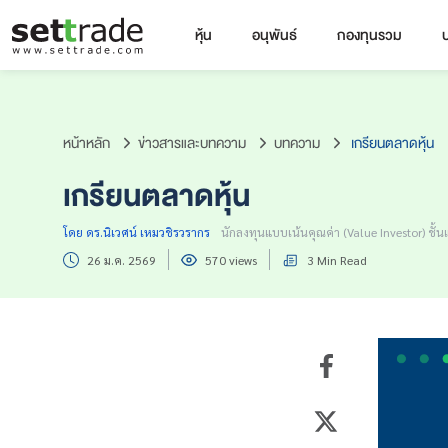
หุ้น
อนุพันธ์
กองทุนรวม
บ
คำค้นหายอดนิยม
หน้าหลัก
ข่าวสารและบทความ
บทความ
เกรียนตลาดหุ้น
หลักทรัพย์ค้นหายอดนิยม
เกรียนตลาดหุ้น
โดย ดร.นิเวศน์ เหมวชิรวรากร
นักลงทุนแบบเน้นคุณค่า (Value Investor) ชั้
26 ม.ค. 2569
570 views
3 Min Read