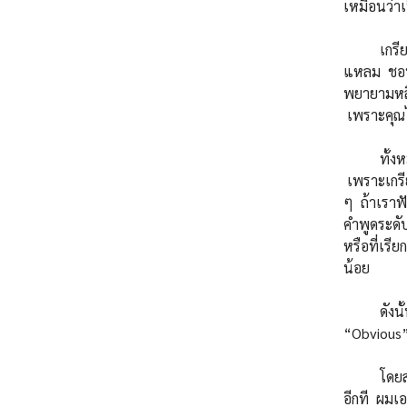
เหมือนว่า
เกรียนเหล
แหลม ชอบอ
พยายามหลี
เพราะคุณไ
ทั้งหมดนั้
เพราะเกรีย
ๆ ถ้าเราฟ
คำพูดระดับ
หรือที่เรีย
น้อย
ดังนั้น ค
“Obvious” 
โดยส่วนต
อีกที ผมเ