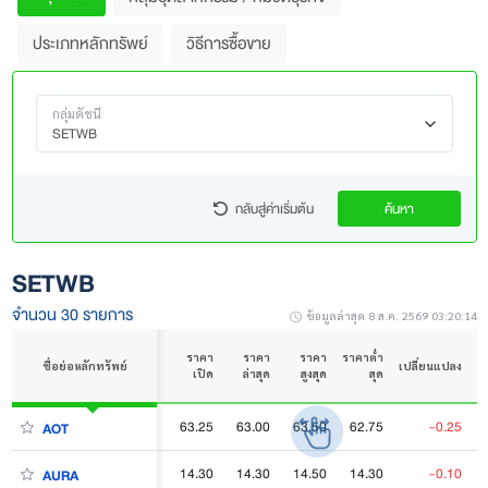
ประเภทหลักทรัพย์
วิธีการซื้อขาย
กลุ่มดัชนี
SETWB
กลับสู่ค่าเริ่มต้น
ค้นหา
SETWB
จำนวน 30 รายการ
ข้อมูลล่าสุด 8 ส.ค. 2569 03:20:14
ราคา
ราคา
ราคา
ราคาต่ำ
เ
ชื่อย่อหลักทรัพย์
เปลี่ยนแปลง
เปิด
ล่าสุด
สูงสุด
สุด
63.25
63.00
63.50
62.75
-0.25
AOT
14.30
14.30
14.50
14.30
-0.10
AURA