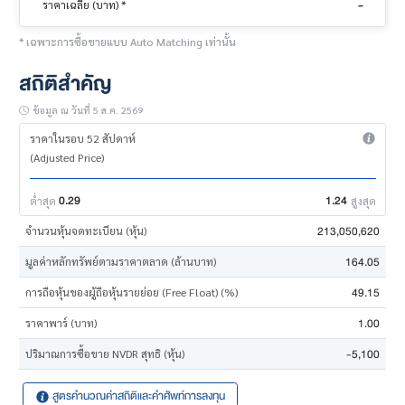
-
ราคาเฉลี่ย (บาท) *
* เฉพาะการซื้อขายแบบ Auto Matching เท่านั้น
สถิติสำคัญ
ข้อมูล ณ วันที่ 5 ส.ค. 2569
ราคาในรอบ 52 สัปดาห์
(Adjusted Price)
0.29
1.24
ต่ำสุด
สูงสุด
213,050,620
จำนวนหุ้นจดทะเบียน (หุ้น)
164.05
มูลค่าหลักทรัพย์ตามราคาตลาด (ล้านบาท)
49.15
การถือหุ้นของผู้ถือหุ้นรายย่อย (Free Float) (%)
1.00
ราคาพาร์ (บาท)
-5,100
ปริมาณการซื้อขาย NVDR สุทธิ (หุ้น)
สูตรคำนวณค่าสถิติและคำศัพท์การลงทุน