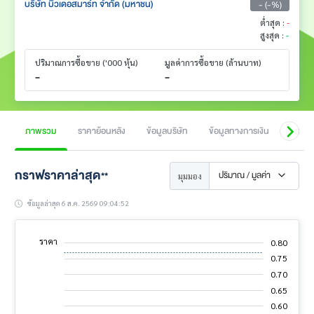
บริษัท บิวเดอสมาร์ท จำกัด (มหาชน)
- (-%)
ต่ำสุด :
-
สูงสุด :
-
ปริมาณการซื้อขาย
('000 หุ้น)
มูลค่าการซื้อขาย
(ล้านบาท)
-
-
ภาพรวม
ราคาย้อนหลัง
ข้อมูลบริษัท
ข้อมูลทางการเงิน
สิทธิป
กราฟราคาล่าสุด
ปริมาณ / มูลค่า
**
มุมมอง
ข้อมูลล่าสุด 6 ส.ค. 2569 09:04:52
ราคา
0.80
0.45
0.50
0.85
0.75
0.70
L
0.55
0.65
0.60